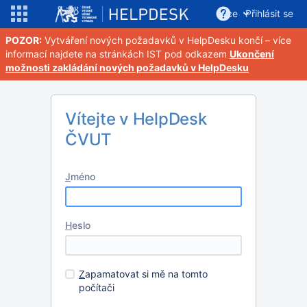
Více
Přihlásit se
POZOR:
Vytváření nových požadavků v HelpDesku končí – více
informací najdete na stránkách IST pod odkazem
Ukončení
možnosti zakládání nových požadavků v HelpDesku
Vítejte v HelpDesk
ČVUT
J
méno
H
eslo
Z
apamatovat si mě na tomto
počítači