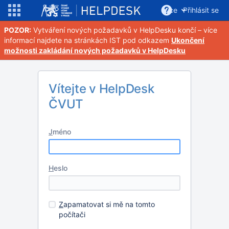
Více
Přihlásit se
POZOR:
Vytváření nových požadavků v HelpDesku končí – více
informací najdete na stránkách IST pod odkazem
Ukončení
možnosti zakládání nových požadavků v HelpDesku
Vítejte v HelpDesk
ČVUT
J
méno
H
eslo
Z
apamatovat si mě na tomto
počítači